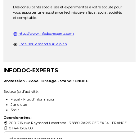
Des consultants spécialisés et expérimentés à votre écoute pour
vous apporter une assistance technique en fiscal, social, sociétés
et comptable.
http://www.infodoc-experts.com
Localiser le stand sur le plan
INFODOC-EXPERTS
Profession - Zone : Orange - Stand : CNOEC
Secteur(s) d'activité :
Fiscal - Flux d’information
Juridique
Social
Coordonnées :
200-216, rue Raymond Losserand - 75680 PARIS CEDEX 14 - FRANCE
01 44 15 62 80
Afin d’accéder a l’ensemble des