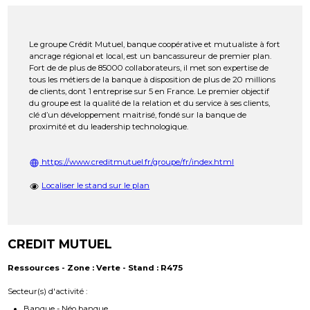
Le groupe Crédit Mutuel, banque coopérative et mutualiste à fort
ancrage régional et local, est un bancassureur de premier plan.
Fort de de plus de 85000 collaborateurs, il met son expertise de
tous les métiers de la banque à disposition de plus de 20 millions
de clients, dont 1 entreprise sur 5 en France. Le premier objectif
du groupe est la qualité de la relation et du service à ses clients,
clé d’un développement maitrisé, fondé sur la banque de
proximité et du leadership technologique.
https://www.creditmutuel.fr/groupe/fr/index.html
Localiser le stand sur le plan
CREDIT MUTUEL
Ressources - Zone : Verte - Stand : R475
Secteur(s) d'activité :
Banque - Néo banque