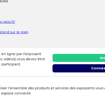
bilité
w-app.fr/
 stand sur le plan
 en ligne par l’exposant
In
es, vidéos) vous devez être
 participant.
Connex
liser l’ensemble des produits et services des exposants vous
e espace connecté