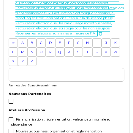
du marché : la grande mutation des modèles de cabinet,
Facturation électronique : déployer une automatisation totale des
transmissions de flux, Facturation électronique : émission, e-
reporting et BtoB international, cap sur la deuxième phase !,
Facturation électronique : les cas d'usage incontournables,
Facturation électronique : stratégie pour les non assujetis,
Repenser les relations humaines à l'heure de l'IA
#
A
B
C
D
E
F
G
H
I
J
K
L
M
N
O
P
Q
R
S
T
U
V
W
X
Y
Z
Par mots clés | 3 caractères minimum
Nouveaux Partenaires
Ateliers Profession
Financiarisation : réglementation, valeur patrimoniale et
indépendance
Nouveaux business : organisation et réglementation