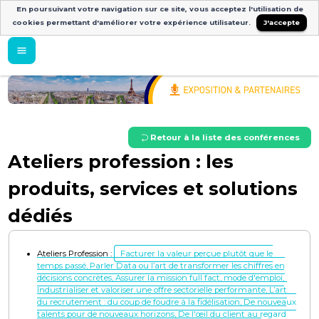
En poursuivant votre navigation sur ce site, vous acceptez l'utilisation de
cookies permettant d'améliorer votre expérience utilisateur.
J'accepte
Retour à la liste des conférences
Ateliers profession : les
produits, services et solutions
dédiés
Ateliers Profession :
Facturer la valeur perçue plutôt que le
temps passé, Parler Data ou l’art de transformer les chiffres en
décisions concrètes, Assurer la mission full fact, mode d'emploi,
Industrialiser et valoriser une offre sectorielle performante, L’art
du recrutement : du coup de foudre à la fidélisation, De nouveaux
talents pour de nouveaux horizons, De l'œil du client au regard