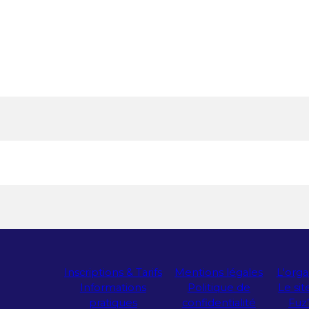
Inscriptions & Tarifs
Mentions légales
L'orga
Informations
Politique de
Le si
pratiques
confidentialité
Fuz