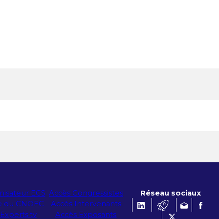
nisateur ECS
Accès Congressistes
Réseau sociaux
te du CNOEC
Accès Intervenants
’Experts.tv
Accès Exposants