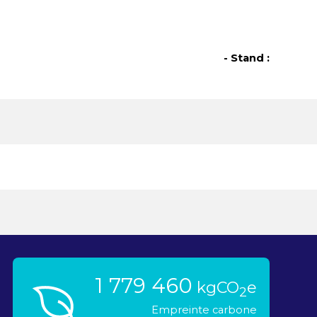
- Stand :
1 779 460
kgCO
e
2
Empreinte carbone