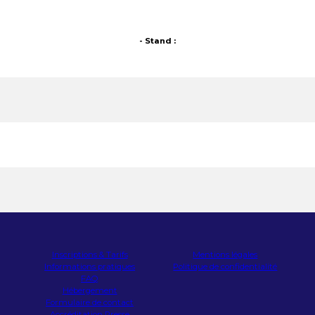
- Stand :
Inscriptions & Tarifs
Mentions légales
Informations pratiques
Politique de confidentialité
FAQ
Hébergement
Formulaire de contact
Accréditation Presse