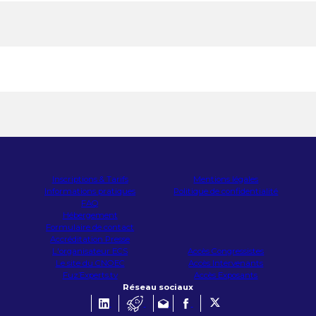
Inscriptions & Tarifs
Mentions légales
Informations pratiques
Politique de confidentialité
FAQ
Hébergement
Formulaire de contact
Accréditation Presse
L'organisateur ECS
Accès Congressistes
Le site du CNOEC
Accès Intervenants
Fuz’Experts.tv
Accès Exposants
Réseau sociaux