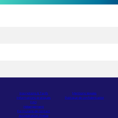
Inscriptions & Tarifs
Mentions légales
Informations pratiques
Politique de confidentialité
FAQ
Hébergement
Formulaire de contact
Accréditation Presse