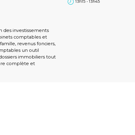
13h15 - 13h45
n des investissements
binets comptables et
famille, revenus fonciers,
mptables un outil
 dossiers immobiliers tout
ière complète et