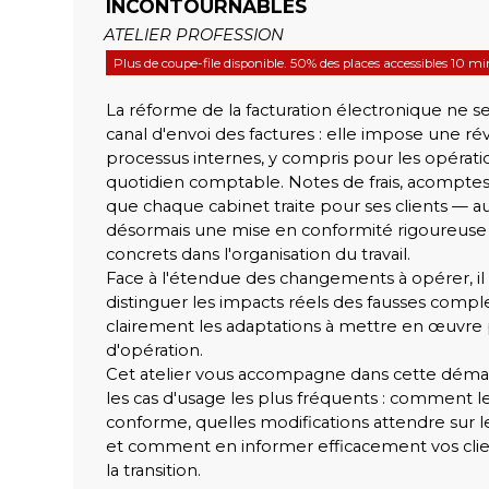
INCONTOURNABLES
ATELIER PROFESSION
Plus de coupe-file disponible. 50% des places accessibles 10 m
La réforme de la facturation électronique ne s
canal d'envoi des factures : elle impose une r
processus internes, y compris pour les opérati
quotidien comptable. Notes de frais, acomptes,
que chaque cabinet traite pour ses clients — a
désormais une mise en conformité rigoureuse
concrets dans l'organisation du travail.
Face à l'étendue des changements à opérer, il e
distinguer les impacts réels des fausses complex
clairement les adaptations à mettre en œuvre
d'opération.
Cet atelier vous accompagne dans cette déma
les cas d'usage les plus fréquents : comment le
conforme, quelles modifications attendre sur les 
et comment en informer efficacement vos clie
la transition.