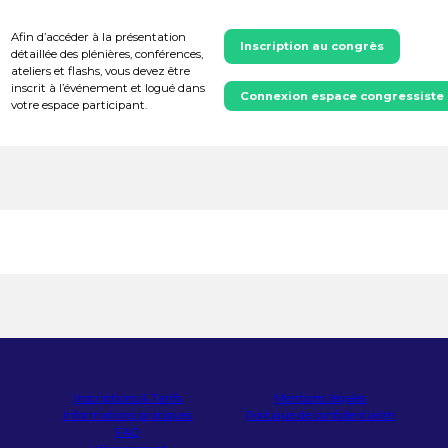
Afin d’accéder à la présentation
Inscription au congrès
détaillée des plénières, conférences,
ateliers et flashs, vous devez être
inscrit à l’événement et logué dans
Connexion espace congressiste
votre espace participant.
Inscriptions & Tarifs
Mentions légales
Informations pratiques
Politique de confidentialité
FAQ