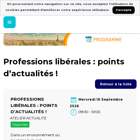
En poursuivant votre navigation sur ce site, vous acceptez l'utilisation de
cookies permettant d'améliorer votre expérience utilisateur.
J'accepte
Professions libérales : points
d’actualités !
Retour à la liste
PROFESSIONS
Mercredi 16 Septembre
LIBÉRALES : POINTS
2026
D’ACTUALITÉS !
09h30 - 10h30
ATELIER ACTUALITE
Disponible
Dans un environnement où