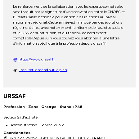
Le renforcement de la collaboration avec les experts-comptables
s’est traduit par la signature d’une convention entre le CNOEC et
l’Urssaf Caisse nationale pour enrichir les relations au niveau
national et régional. Cette année est marqué par des évolutions
réglementaires, avec notamment la réforme de l’assiette sociale
et la DSN de substitution, et du tableau de bord expert-
comptable.Depuis juin vous pouvez vous abonner à une lettre
d’information spécifique à la profession depuis urssaf.fr
https://www.urssaf.fr
Localiser le stand sur le plan
URSSAF
Profession - Zone : Orange - Stand : P48
Secteur(s) d'activité :
Administration - Service Public
Coordonnées :
36 rue de Valmy - 93108 MONTREUIL CEDEX 2 - FRANCE