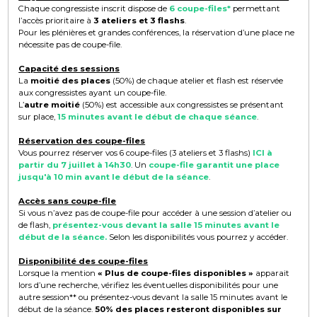
Chaque congressiste inscrit dispose de
6 coupe-files*
permettant
l’accès prioritaire à
3 ateliers et 3 flashs
.
Pour les plénières et grandes conférences, la réservation d’une place ne
nécessite pas de coupe-file.
Capacité des sessions
La
moitié des places
(50%) de chaque atelier et flash est réservée
aux congressistes ayant un coupe-file.
L’
autre moitié
(50%) est accessible aux congressistes se présentant
sur place,
15 minutes avant le début de chaque séance
.
Réservation des coupe-files
Vous pourrez réserver vos 6 coupe-files (3 ateliers et 3 flashs)
ICI à
partir du 7 juillet à 14h30
. Un
coupe-file garantit une place
jusqu'à 10 min avant le début de la séance
.
Accès sans coupe-file
Si vous n’avez pas de coupe-file pour accéder à une session d’atelier ou
de flash,
présentez-vous devant la salle 15 minutes avant le
début de la séance.
Selon les disponibilités vous pourrez y accéder.
Disponibilité des coupe-files
Lorsque la mention
«
Plus de coupe-files disponibles
»
apparait
lors d’une recherche, vérifiez les éventuelles disponibilités pour une
autre session** ou présentez-vous devant la salle 15 minutes avant le
début de la séance.
50% des places resteront disponibles sur