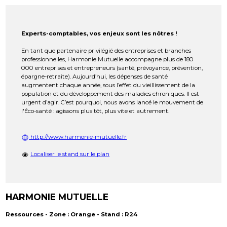
Experts-comptables, vos enjeux sont les nôtres !
En tant que partenaire privilégié des entreprises et branches
professionnelles, Harmonie Mutuelle accompagne plus de 180
000 entreprises et entrepreneurs (santé, prévoyance, prévention,
épargne-retraite). Aujourd’hui, les dépenses de santé
augmentent chaque année, sous l’effet du vieillissement de la
population et du développement des maladies chroniques. Il est
urgent d’agir. C’est pourquoi, nous avons lancé le mouvement de
l'Éco-santé : agissons plus tôt, plus vite et autrement.
http://www.harmonie-mutuelle.fr
Localiser le stand sur le plan
HARMONIE MUTUELLE
Ressources - Zone : Orange - Stand : R24