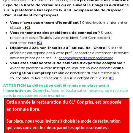
Expo de la Porte de Versailles ou en suivant le Congrès à distance
sur la plateforme Fuzexperts.tv,
il est
indispensable de disposer
d’un identifiant Comptexpert.
Vous n’avez pas encore d’identifiant ?
Créez-le dès maintenant en
cliquant
ICI
.
Vous rencontrez des problèmes de connexion ?
Si vous
rencontrez des difficultés avec votre identifiant Comptexpert,
contactez-nous
ICI
Diplômés 2026 non-inscrits au Tableau de l’Ordre
: Si le tarif
affiché ne correspond pas à votre profil, contactez directement le service
des inscriptions par e-mail à :
congres@experts-comptables.org
Vous êtes collaborateur de cabinets d’expertise comptable ?
Avant de procéder à votre inscription, assurez-vous de disposer
d’une
délégation Comptexpert
afin de bénéficier du tarif réservé aux
collaborateurs. Pour en savoir plus sur la délégation, cliquez
ICI
ATTENTION La délégation doit être mise en place avant
l’inscription au Congrès.
Aucune régularisation ne sera prise en compte
après la validation de votre inscription.
Cette année la restauration du 81ᵉ Congrès, est proposée
en formule libre.
Sur place, nous vous invitons à choisir le mode de restauration
qui vous convient le mieux parmi les options suivantes :