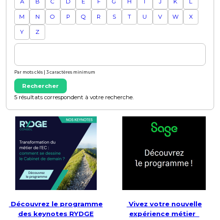
A
B
C
D
E
F
G
H
I
J
K
L
M
N
O
P
Q
R
S
T
U
V
W
X
Y
Z
Par mots clés | 3 caractères minimum
Rechercher
5 résultats correspondent à votre recherche.
Découvrez le programme
Vivez votre nouvelle
des keynotes RYDGE
expérience métier