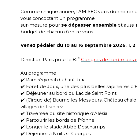
Comme chaque année, l’AMISEC vous donne rende
vous concoctant un programme
sur-mesure pour
se dépasser ensemble
et aussi
budget de chacun d’entre vous.
Venez pédaler du 10 au 16 septembre 2026, 1, 2 o
e
Direction Paris pour le 81
Congrès de l’ordre des
Au programme :
✔️ Parc régional du haut Jura
✔️ Foret de Joux, une des plus belles sapinières d
✔️ Déjeuner au bord du Lac de Saint Point
✔️ (Cirque de) Baume les Messieurs, Château chalo
villages de France>
✔️ Traversée du site historique d’Alésia
✔️ Parcourir les bords de l’Yonne
✔️ Longer le stade Abbé Deschamps
✔️ Déjeuner à Nuits st Georges