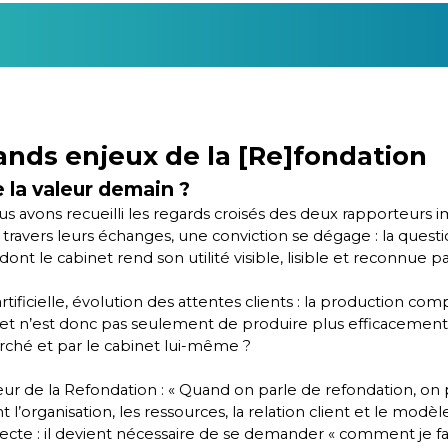
ands enjeux de la [Re]fondation
e la valeur demain ?
us avons recueilli les regards croisés des deux rapporteurs 
ravers leurs échanges, une conviction se dégage : la question
ont le cabinet rend son utilité visible, lisible et reconnue par
tificielle, évolution des attentes clients : la production comp
jet n’est donc pas seulement de produire plus efficacement. I
arché et par le cabinet lui-même ?
 cœur de la Refondation : « Quand on parle de refondation, on
ont l’organisation, les ressources, la relation client et le m
cte : il devient nécessaire de se demander « comment je 