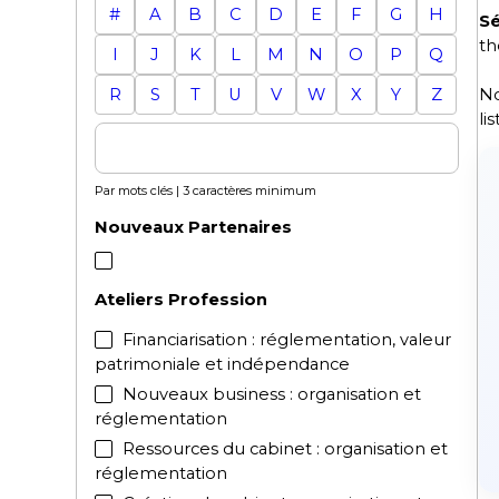
#
A
B
C
D
E
F
G
H
Sé
th
I
J
K
L
M
N
O
P
Q
No
R
S
T
U
V
W
X
Y
Z
li
Par mots clés | 3 caractères minimum
Nouveaux Partenaires
Ateliers Profession
Financiarisation : réglementation, valeur
patrimoniale et indépendance
Nouveaux business : organisation et
réglementation
Ressources du cabinet : organisation et
réglementation