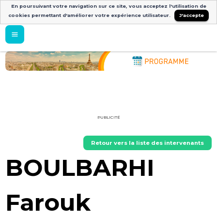
En poursuivant votre navigation sur ce site, vous acceptez l'utilisation de
cookies permettant d'améliorer votre expérience utilisateur.
J'accepte
PUBLICITÉ
Retour vers la liste des intervenants
BOULBARHI
Farouk