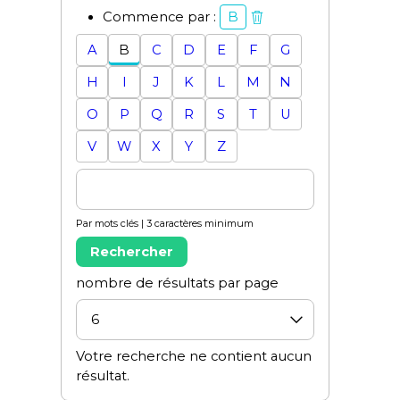
Commence par :
B
A
B
C
D
E
F
G
H
I
J
K
L
M
N
O
P
Q
R
S
T
U
V
W
X
Y
Z
Par mots clés | 3 caractères minimum
Rechercher
nombre de résultats par page
Votre recherche ne contient aucun
résultat.