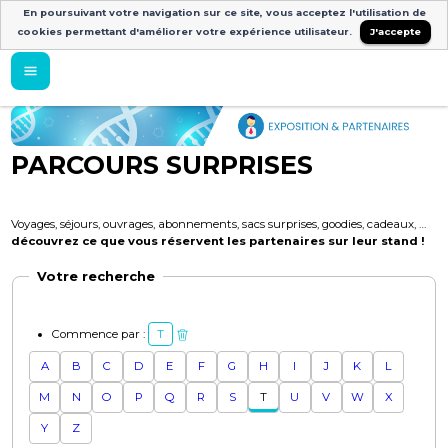
En poursuivant votre navigation sur ce site, vous acceptez l'utilisation de
cookies permettant d'améliorer votre expérience utilisateur.
J'accepte
PARCOURS SURPRISES
Voyages, séjours, ouvrages, abonnements, sacs surprises, goodies, cadeaux, …
découvrez ce que vous réservent les partenaires sur leur stand !
Votre recherche
Commence par :
T
A
B
C
D
E
F
G
H
I
J
K
L
M
N
O
P
Q
R
S
T
U
V
W
X
Y
Z