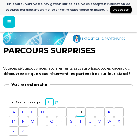
En poursuivant votre navigation sur ce site, vous acceptez l'utilisation de
cookies permettant d'améliorer votre expérience utilisateur.
J'accepte
PARCOURS SURPRISES
Voyages, séjours, ouvrages, abonnements, sacs surprises, goodies, cadeaux, …
découvrez ce que vous réservent les partenaires sur leur stand !
Votre recherche
Commence par :
H
A
B
C
D
E
F
G
H
I
J
K
L
M
N
O
P
Q
R
S
T
U
V
W
X
Y
Z