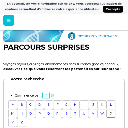
En poursuivant votre navigation sur ce site, vous acceptez l'utilisation de
cookies permettant d'améliorer votre expérience utilisateur.
J'accepte
PARCOURS SURPRISES
Voyages, séjours, ouvrages, abonnements, sacs surprises, goodies, cadeaux, …
découvrez ce que vous réservent les partenaires sur leur stand !
Votre recherche
Commence par :
X
A
B
C
D
E
F
G
H
I
J
K
L
M
N
O
P
Q
R
S
T
U
V
W
X
Y
Z