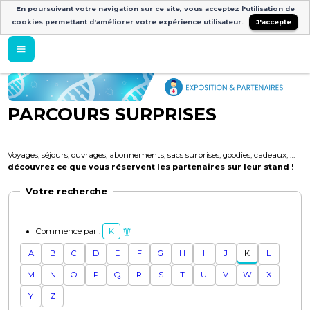
En poursuivant votre navigation sur ce site, vous acceptez l'utilisation de
cookies permettant d'améliorer votre expérience utilisateur.
J'accepte
PARCOURS SURPRISES
Voyages, séjours, ouvrages, abonnements, sacs surprises, goodies, cadeaux, …
découvrez ce que vous réservent les partenaires sur leur stand !
Votre recherche
Commence par :
K
A
B
C
D
E
F
G
H
I
J
K
L
M
N
O
P
Q
R
S
T
U
V
W
X
Y
Z